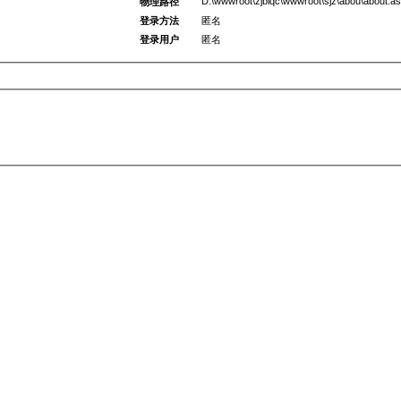
D:\wwwroot\zjblqc\wwwroot\sjz\abou\about.a
物理路径
登录方法
匿名
登录用户
匿名