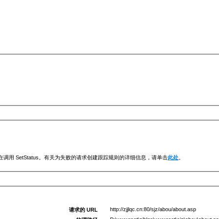
调用 SetStatus。有关为失败的请求创建跟踪规则的详细信息，请单击
此处
。
http://zjjlqc.cn:80/sjz/abou/about.asp
请求的 URL